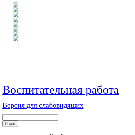
Воспитательная работа
Версия
для
сл
аб
о
вид
я
щ
и
х