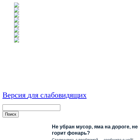
Версия
для
сл
аб
о
вид
я
щ
и
х
Не убран мусор, яма на дороге, не
горит фонарь?