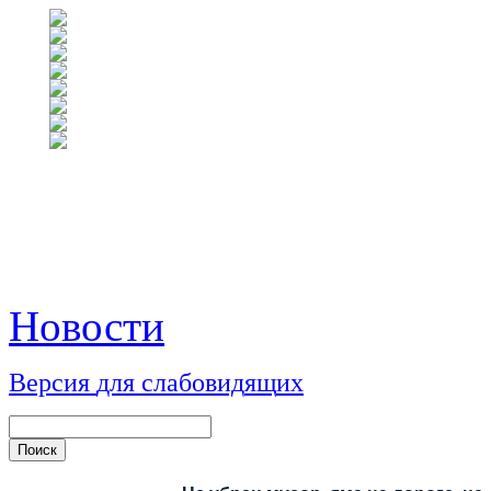
Новости
Версия
для
сл
аб
о
вид
я
щ
и
х