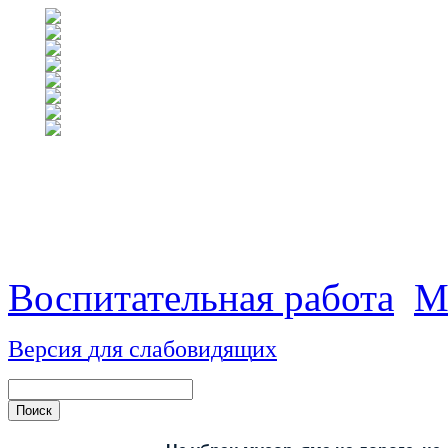
Воспитательная работа
М
Версия
для
сл
аб
о
вид
я
щ
и
х