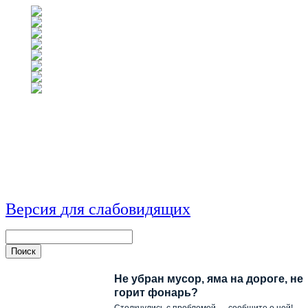
Версия
для
сл
аб
о
вид
я
щ
и
х
Не убран мусор, яма на дороге, не
горит фонарь?