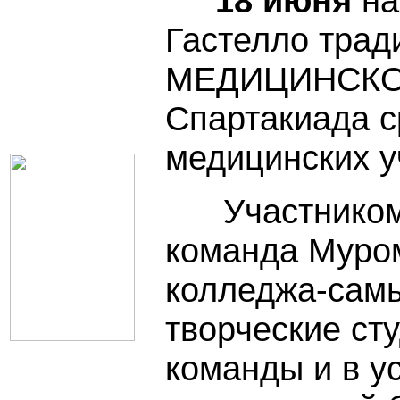
18 июня
на
Гастелло трад
МЕДИЦИНСКОГ
Спартакиада с
медицинских у
Участником 
команда Муром
колледжа-сам
творческие ст
команды и в у