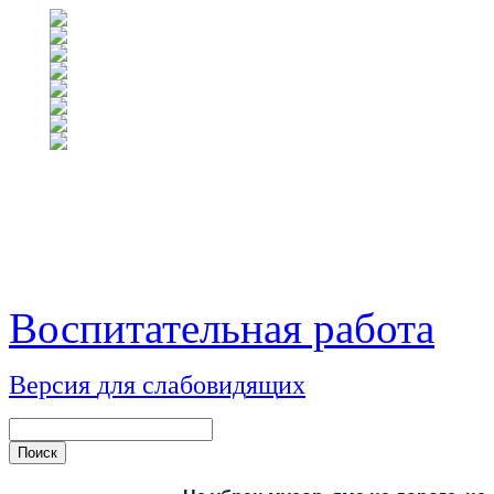
Воспитательная работа
Версия
для
сл
аб
о
вид
я
щ
и
х