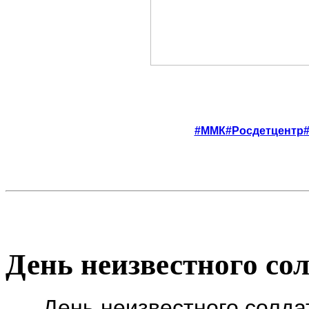
#ММК
#Росдетцентр
День неизвестного со
День неизвестного солдата