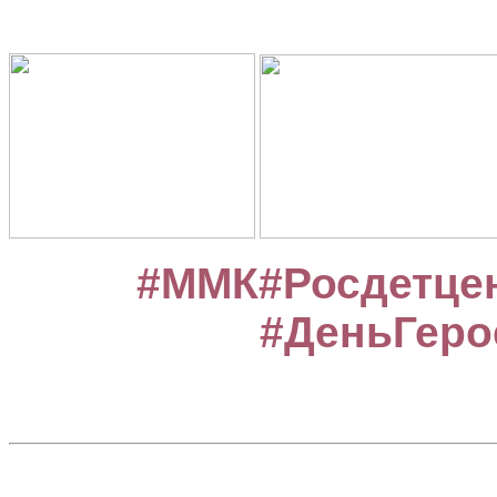
#ММК#Росдетце
#ДеньГеро