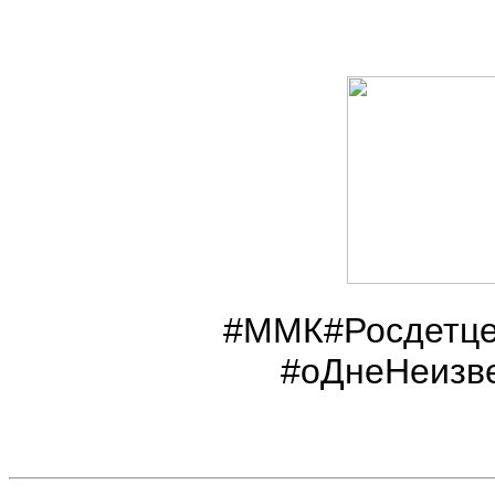
#ММК#Росдетце
#оДнеНеизв