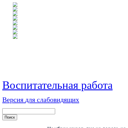
Воспитательная работа
Версия
для
сл
аб
о
вид
я
щ
и
х