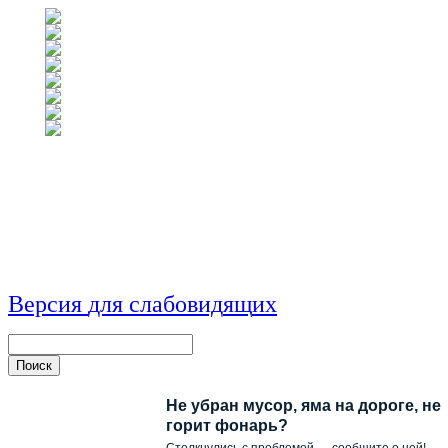
Версия
для
сл
аб
о
вид
я
щ
и
х
Не убран мусор, яма на дороге, не
горит фонарь?