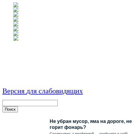
Версия
для
сл
аб
о
вид
я
щ
и
х
Не убран мусор, яма на дороге, не
горит фонарь?