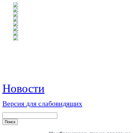
Новости
Версия
для
сл
аб
о
вид
я
щ
и
х