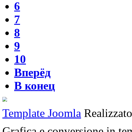
6
7
8
9
10
Вперёд
В конец
Template Joomla
Realizzat
Grafica e conversione in t