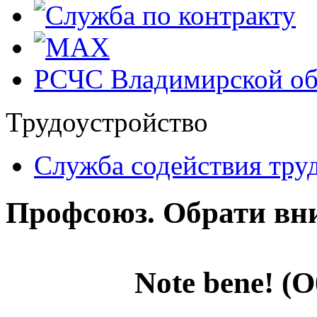
РСЧС Владимирской об
Трудоустройство
Cлужба содействия тру
Профсоюз. Обрати вн
Note
bene
! (