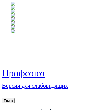
Профсоюз
Версия
для
сл
аб
о
вид
я
щ
и
х