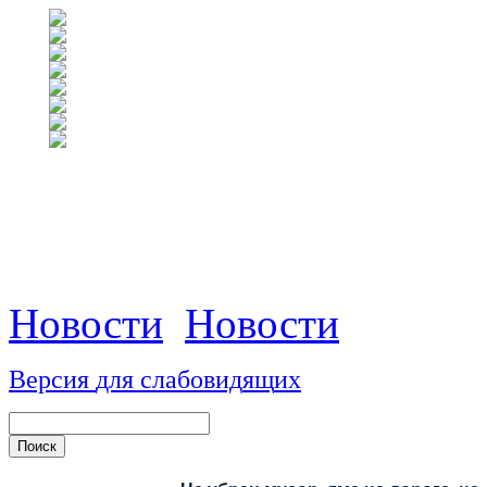
Новости
Новости
Версия
для
сл
аб
о
вид
я
щ
и
х