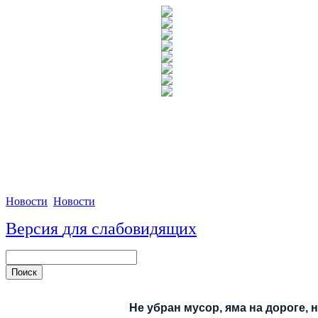
Новости
Новости
Версия
для
сл
аб
о
вид
я
щ
и
х
Не убран мусор, яма на дороге, 